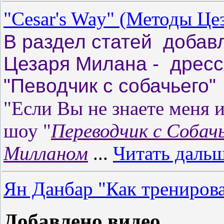
"Cesar's Way" (Методы Це
В раздел статей доба
Цезаря Милана - дресс
"Певодчик с собачьего"
"Если Вы не знаете меня 
шоу "
Переводчик с Собач
Милланом
...
Читать дальш
Ян Данбар "Как трениров
Добавлено видео